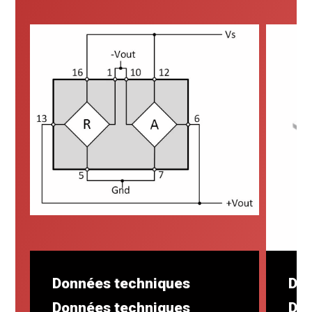
Données techniques
Des
Données techniques
Des