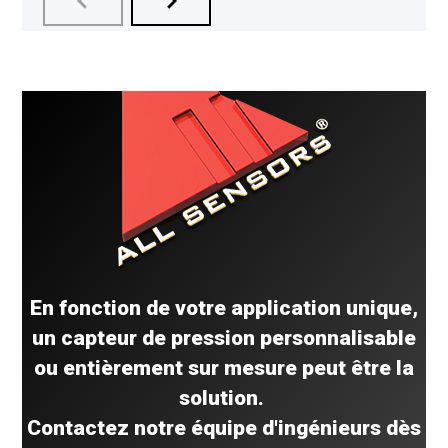
La série AUAV est un capteur double
La s
spécialement conçu pour ...
conc
EN SAVOIR PLUS
EN 
En fonction de votre application unique,
un capteur de pression personnalisable
ou entièrement sur mesure peut être la
solution.
Contactez notre équipe d'ingénieurs dès