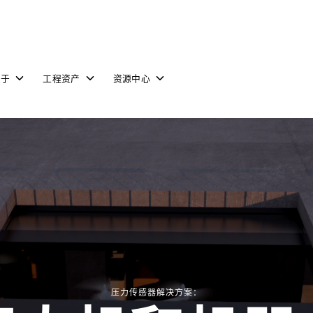
Toggle
Toggle
Toggle
关于
工程资产
资源中心
children
children
children
for
for
for
关
工
资
于
程
源
资
中
产
心
压力传感器解决方案：