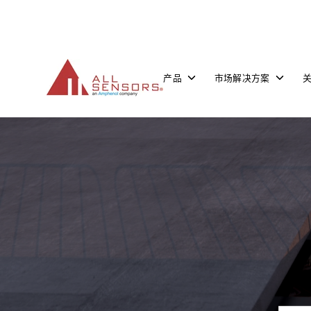
SKIP
TO
CONTENT
Toggle
Toggle
产品
市场解决方案
children
children
for
for
产
市
品
场
解
决
方
案