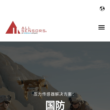
SKIP
TO
CONTENT
Toggle
Menu
n
T
g
g
l
e
c
l
d
r
e
f
产品
o
i
r
n
T
g
g
l
e
c
l
d
r
e
f
市场解决方案
o
i
r
n
T
g
g
l
e
c
l
d
r
e
f
关于
o
i
r
n
T
g
g
l
e
c
l
d
r
e
f
工程资产
压力传感器解决方案：
o
i
r
国防
n
T
g
g
l
e
c
l
d
r
e
f
资源中心
o
i
r