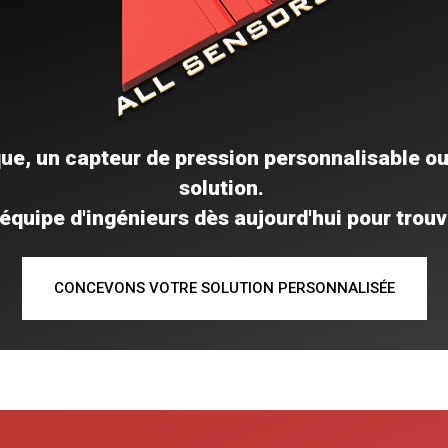
ampl
...
La série AUAV est un capteur
double spécialement conçu
EN S
pour ...
EN SAVOIR PLUS
que, un capteur de pression personnalisable o
solution.
équipe d'ingénieurs dès aujourd'hui pour trouve
CONCEVONS VOTRE SOLUTION PERSONNALISÉE