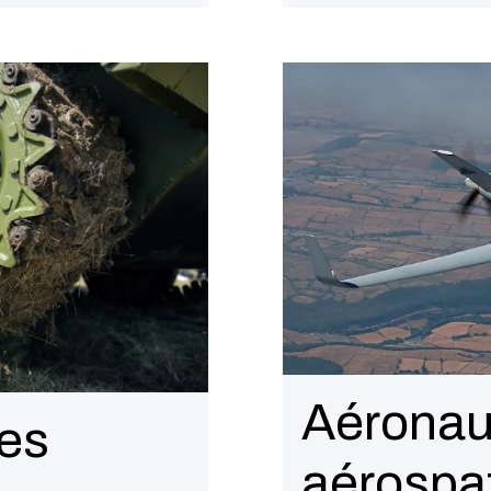
Aéronau
res
aérospat