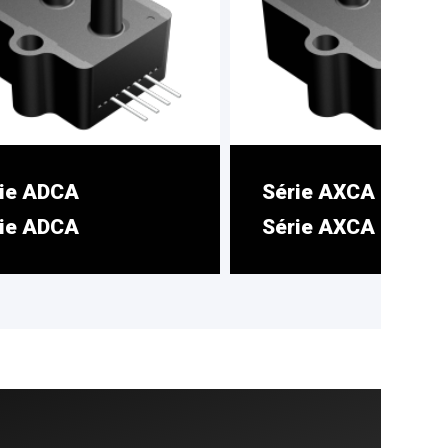
ie ADCA
Série AXCA
ie ADCA
Série AXCA
capteurs basse pression
La gamme Amplified de