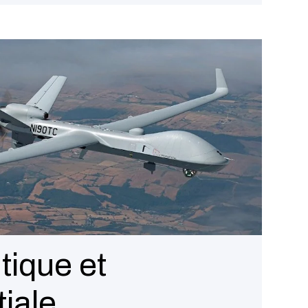
tique et
iale