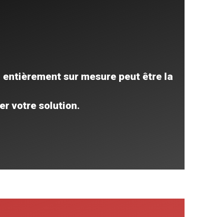
ifiés de la série ADCA sont
capteurs de pression mo
est ...
AVOIR PLUS
EN SAVOIR PLUS
u entièrement sur mesure peut être la
r votre solution.