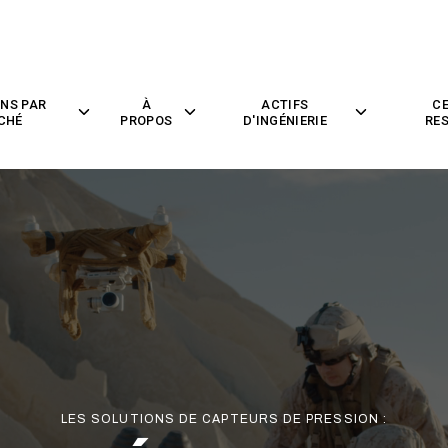
NS PAR
À
ACTIFS
CE
Toggle
Toggle
Toggle
CHÉ
PROPOS
D'INGÉNIERIE
RE
children
children
children
for
for
for
Solutions
À
Actifs
par
Propos
D'ingénierie
Marché
LES SOLUTIONS DE CAPTEURS DE PRESSION :