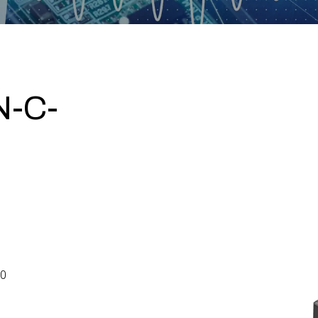
N-C-
0