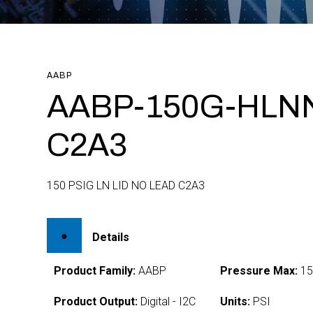
AABP
AABP-150G-HLN
C2A3
150 PSIG LN LID NO LEAD C2A3
Details
Product Family:
AABP
Pressure Max:
15
Product Output:
Digital - I2C
Units:
PSI