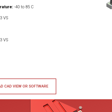
rature:
-40 to 85 C
3 VS
3 VS
D CAD VIEW OR SOFTWARE