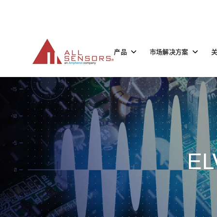
SKIP
TO
CONTENT
Toggle
Toggle
产品
市场解决方案
children
children
for
for
产
市
品
场
解
决
方
案
EL