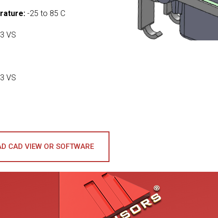
rature:
-25 to 85 C
3 VS
3 VS
D CAD VIEW OR SOFTWARE