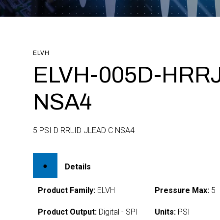
ELVH
ELVH-005D-HRRJ
NSA4
5 PSI D RRLID JLEAD C NSA4
Details
Product Family:
ELVH
Pressure Max:
5
Product Output:
Digital - SPI
Units:
PSI