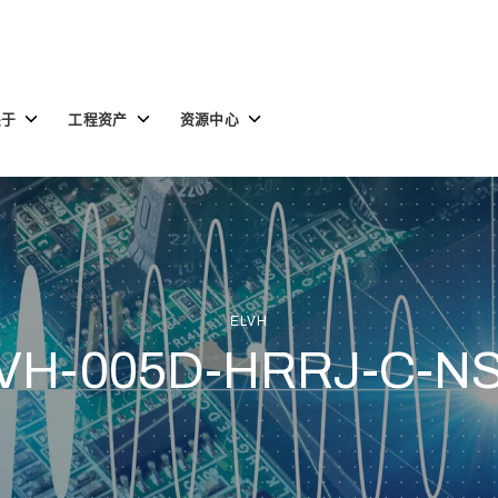
Toggle
Toggle
Toggle
关于
工程资产
资源中心
children
children
children
for
for
for
关
工
资
于
程
源
资
中
产
心
ELVH
VH-005D-HRRJ-C-N