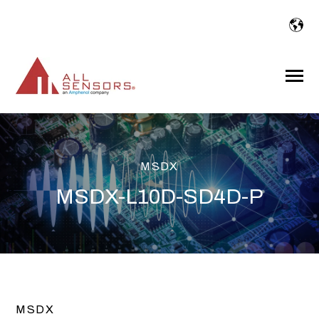
SKIP
TO
CONTENT
Toggle
Menu
MSDX
MSDX-L10D-SD4D-P
MSDX