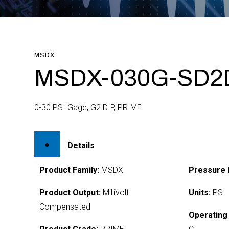
MSDX
MSDX-030G-SD2
0-30 PSI Gage, G2 DIP, PRIME
Details
Product Family:
MSDX
Pressure 
Product Output:
Millivolt
Units:
PSI
Compensated
Operating