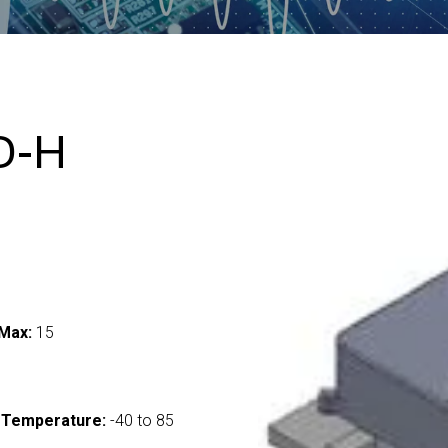
D-H
Max:
15
 Temperature:
-40 to 85