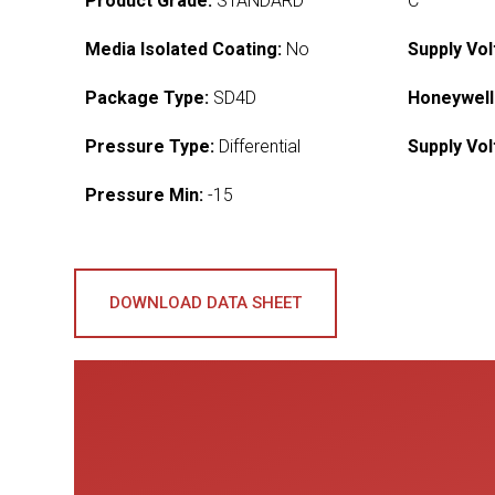
Product Grade:
STANDARD
C
Media Isolated Coating:
No
Supply Vol
Package Type:
SD4D
Honeywell
Pressure Type:
Differential
Supply Vol
Pressure Min:
-15
DOWNLOAD DATA SHEET