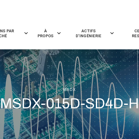
NS PAR
À
ACTIFS
C
Toggle
Toggle
Toggle
CHÉ
PROPOS
D'INGÉNIERIE
RE
children
children
children
for
for
for
Solutions
À
Actifs
par
Propos
D'ingénierie
Marché
MSDX
MSDX-015D-SD4D-H