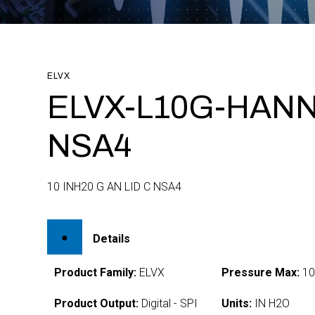
ELVX
ELVX-L10G-HANN
NSA4
10 INH20 G AN LID C NSA4
Details
Product Family:
ELVX
Pressure Max:
1
Product Output:
Digital - SPI
Units:
IN H2O