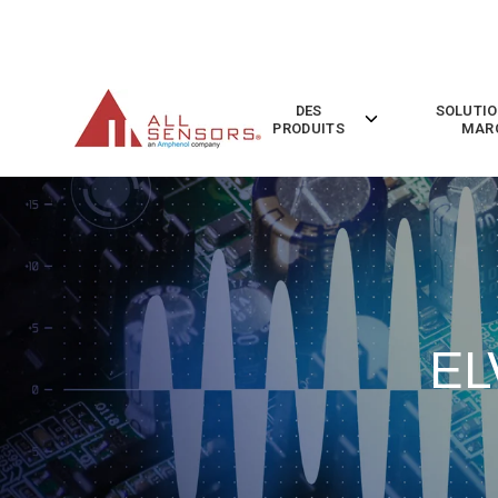
SKIP
TO
CONTENT
DES
SOLUTIO
Toggle
PRODUITS
MAR
children
for
Des
Produits
EL