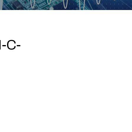
-C-
0