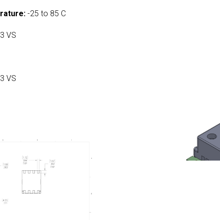
rature:
-25 to 85 C
3 VS
3 VS