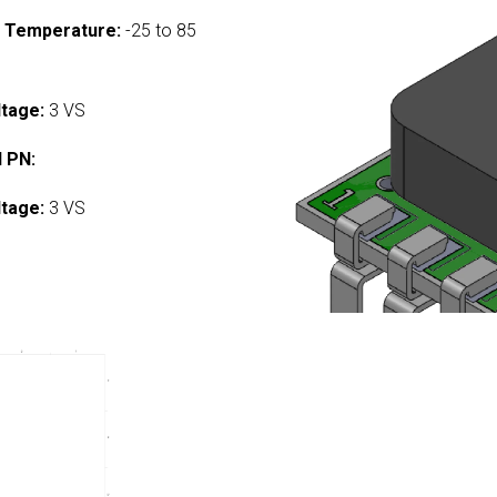
g Temperature:
-25 to 85
ltage:
3 VS
 PN:
ltage:
3 VS