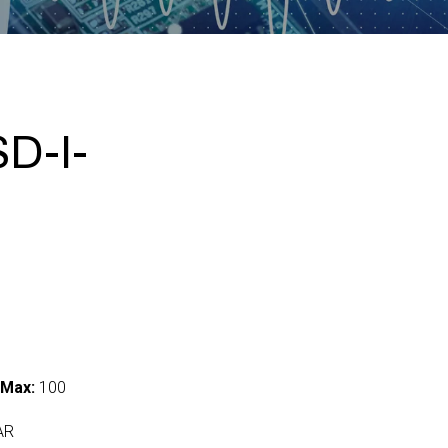
D-I-
 Max:
100
AR