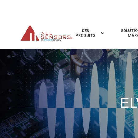
SKIP
TO
CONTENT
DES
SOLUTIO
Toggle
PRODUITS
MAR
children
for
Des
Produits
EL