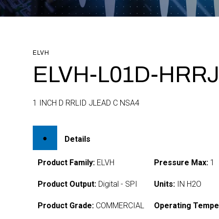
ELVH
ELVH-L01D-HRRJ
1 INCH D RRLID JLEAD C NSA4
Details
Product Family:
ELVH
Pressure Max:
1
Product Output:
Digital - SPI
Units:
IN H2O
Product Grade:
COMMERCIAL
Operating Tempe