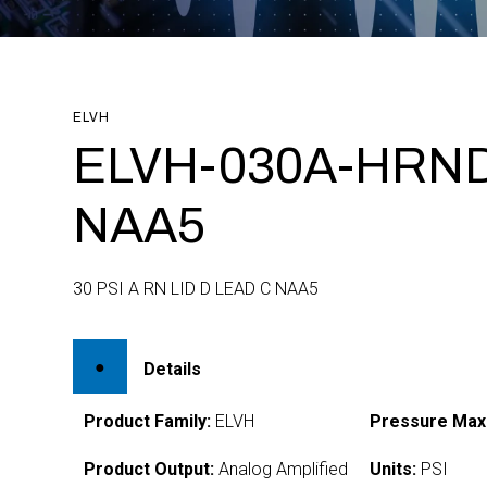
ELVH
ELVH-030A-HRND
NAA5
30 PSI A RN LID D LEAD C NAA5
Details
Product Family:
ELVH
Pressure Max
Product Output:
Analog Amplified
Units:
PSI