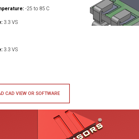
mperature:
-25 to 85 C
e:
3.3 VS
:
e:
3.3 VS
D CAD VIEW OR SOFTWARE