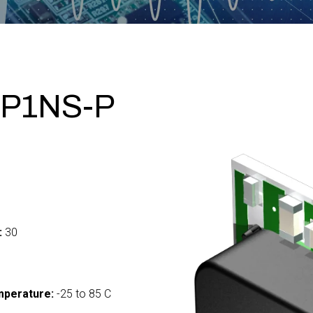
-P1NS-P
:
30
mperature:
-25 to 85 C