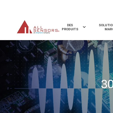
SKIP
TO
CONTENT
DES
SOLUTIO
Toggle
PRODUITS
MAR
children
for
Des
Produits
30