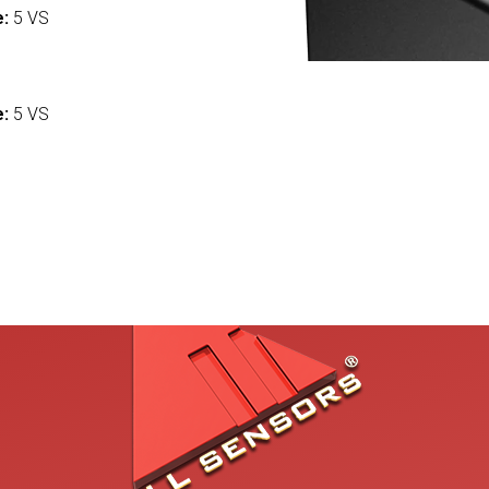
e:
5 VS
:
e:
5 VS