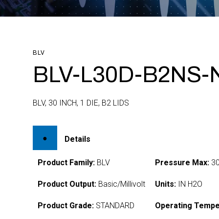
BLV
BLV-L30D-B2NS-
BLV, 30 INCH, 1 DIE, B2 LIDS
Details
Product Family:
BLV
Pressure Max:
3
Product Output:
Basic/Millivolt
Units:
IN H2O
Product Grade:
STANDARD
Operating Tempe