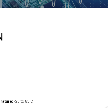
N
0
rature:
-25 to 85 C