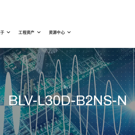
Toggle
Toggle
Toggle
关于
工程资产
资源中心
children
children
children
for
for
for
关
工
资
于
程
源
资
中
产
心
BLV
BLV-L30D-B2NS-N