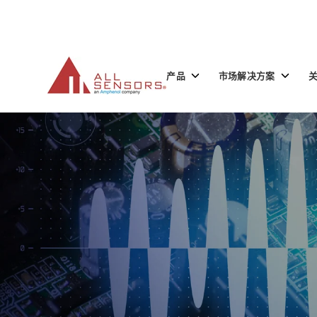
SKIP
TO
CONTENT
Toggle
Toggle
产品
市场解决方案
children
children
for
for
产
市
品
场
解
决
方
案