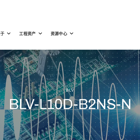
Toggle
Toggle
Toggle
关于
工程资产
资源中心
children
children
children
for
for
for
关
工
资
于
程
源
资
中
产
心
BLV
BLV-L10D-B2NS-N