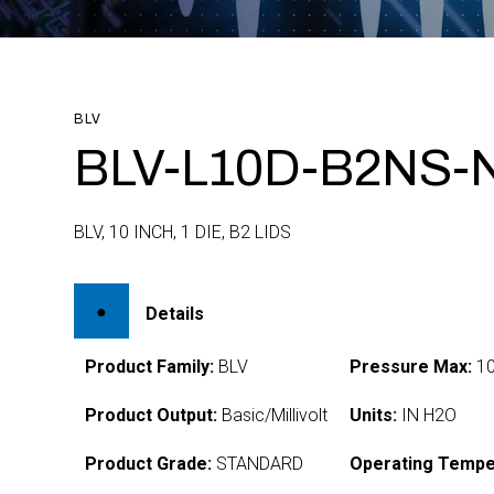
BLV
BLV-L10D-B2NS-
BLV, 10 INCH, 1 DIE, B2 LIDS
Details
Product Family:
BLV
Pressure Max:
1
Product Output:
Basic/Millivolt
Units:
IN H2O
Product Grade:
STANDARD
Operating Tempe