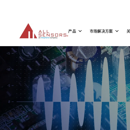
SKIP
TO
CONTENT
Toggle
Toggle
产品
市场解决方案
children
children
for
for
产
市
品
场
解
决
方
案