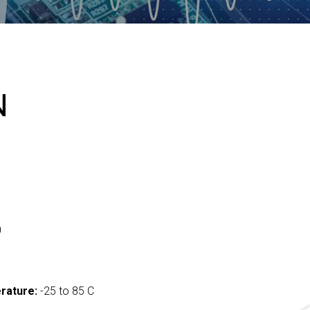
N
0
rature:
-25 to 85 C