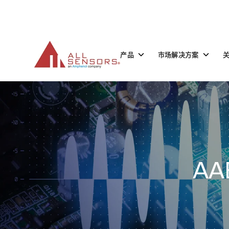
SKIP
TO
CONTENT
Toggle
Toggle
产品
市场解决方案
children
children
for
for
产
市
品
场
解
决
方
案
AA