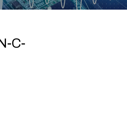
N-C-
0