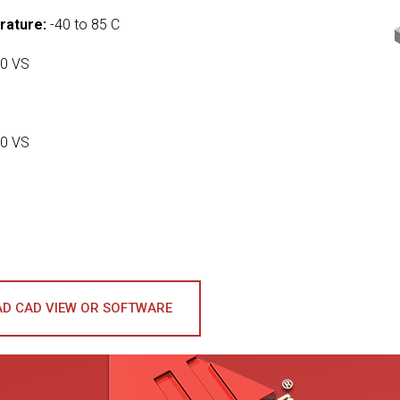
rature:
-40 to 85 C
0 VS
0 VS
D CAD VIEW OR SOFTWARE