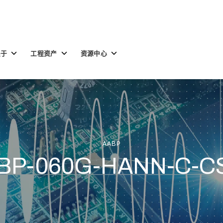
Toggle
Toggle
Toggle
关于
工程资产
资源中心
children
children
children
for
for
for
关
工
资
于
程
源
资
中
产
心
AABP
BP-060G-HANN-C-C