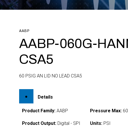
AABP
AABP-060G-HAN
CSA5
60 PSIG AN LID NO LEAD CSA5
Details
Product Family:
AABP
Pressure Max:
6
Product Output:
Digital - SPI
Units:
PSI