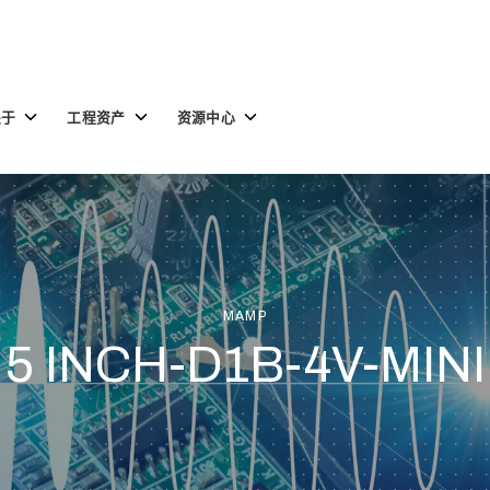
Toggle
Toggle
Toggle
关于
工程资产
资源中心
children
children
children
for
for
for
关
工
资
于
程
源
资
中
产
心
MAMP
5 INCH-D1B-4V-MINI