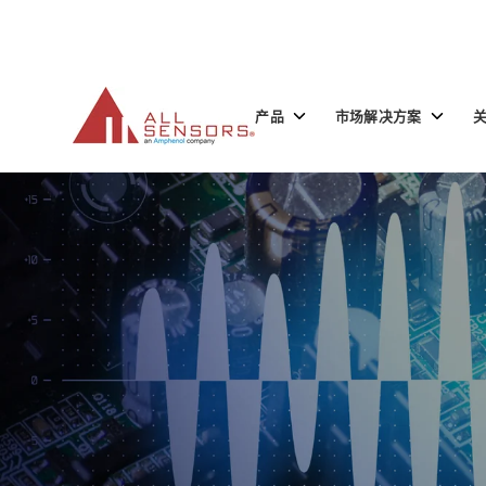
SKIP
TO
CONTENT
Toggle
Toggle
产品
市场解决方案
children
children
for
for
产
市
品
场
解
决
方
案