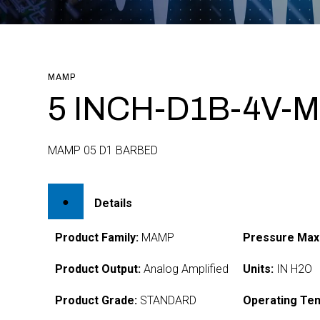
MAMP
5 INCH-D1B-4V-M
MAMP 05 D1 BARBED
Details
Product Family:
MAMP
Pressure Max
Product Output:
Analog Amplified
Units:
IN H2O
Product Grade:
STANDARD
Operating Te