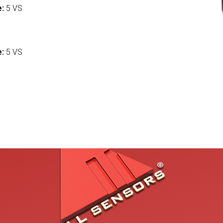
e:
5 VS
:
e:
5 VS