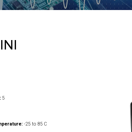
INI
:
5
mperature:
-25 to 85 C