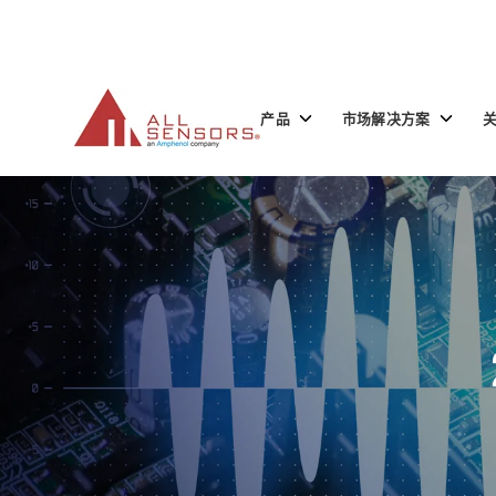
SKIP
TO
CONTENT
Toggle
Toggle
产品
市场解决方案
children
children
for
for
产
市
品
场
解
决
方
案