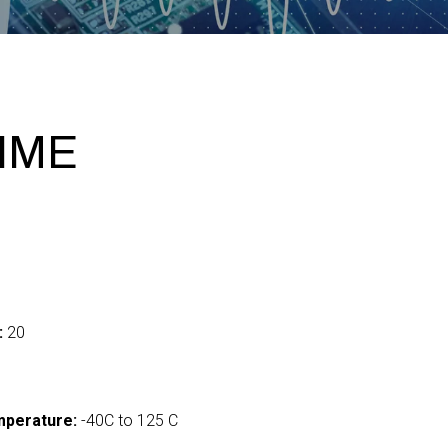
RIME
:
20
mperature:
-40C to 125 C