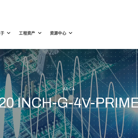
Toggle
Toggle
Toggle
关于
工程资产
资源中心
children
children
children
for
for
for
关
工
资
于
程
源
资
中
产
心
ADCA
20 INCH-G-4V-PRIM