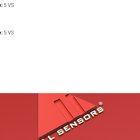
e:
5 VS
:
e:
5 VS