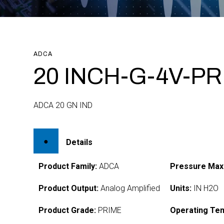
ADCA
20 INCH-G-4V-P
ADCA 20 GN IND
Details
Product Family:
ADCA
Pressure Max
Product Output:
Analog Amplified
Units:
IN H2O
Product Grade:
PRIME
Operating Te