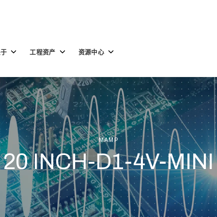
Toggle
Toggle
Toggle
关于
工程资产
资源中心
children
children
children
for
for
for
关
工
资
于
程
源
资
中
产
心
MAMP
20 INCH-D1-4V-MINI