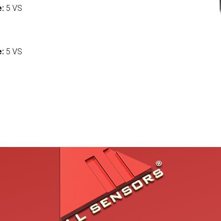
e:
5 VS
:
e:
5 VS