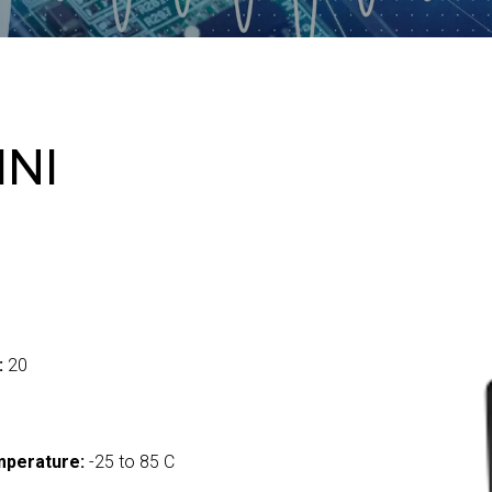
INI
:
20
mperature:
-25 to 85 C