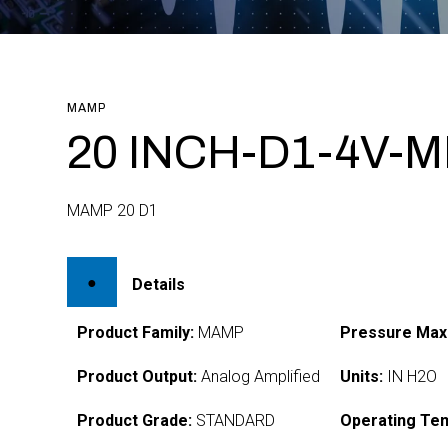
MAMP
20 INCH-D1-4V-M
MAMP 20 D1
Details
Product Family:
MAMP
Pressure Max
Product Output:
Analog Amplified
Units:
IN H2O
Product Grade:
STANDARD
Operating Te