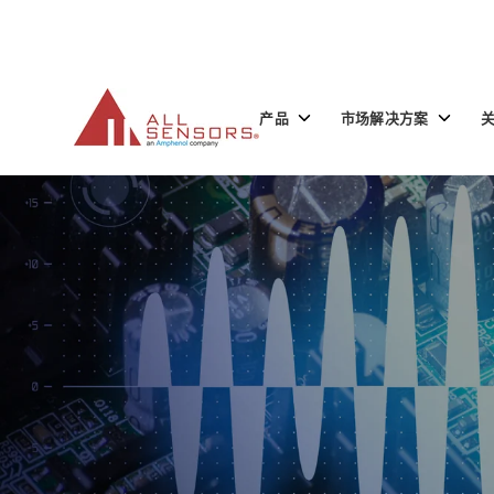
SKIP
TO
CONTENT
Toggle
Toggle
产品
市场解决方案
children
children
for
for
产
市
品
场
解
决
方
案