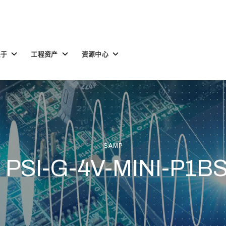
Toggle
Toggle
Toggle
关于
工程资产
资源中心
children
children
children
for
for
for
关
工
资
于
程
源
资
中
产
心
SAMP
 PSI-G-4V-MINI-P1B