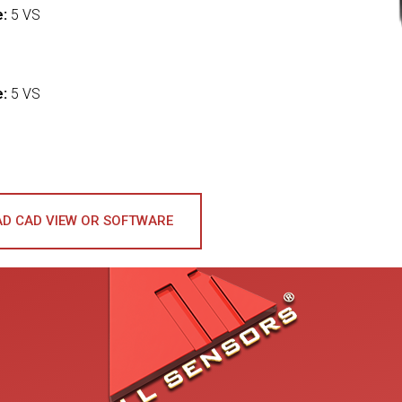
e:
5 VS
:
e:
5 VS
D CAD VIEW OR SOFTWARE