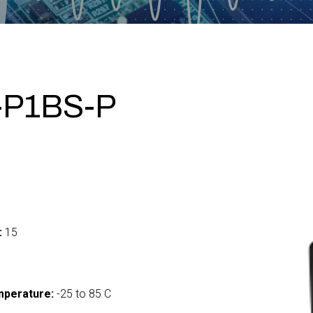
-P1BS-P
:
15
mperature:
-25 to 85 C