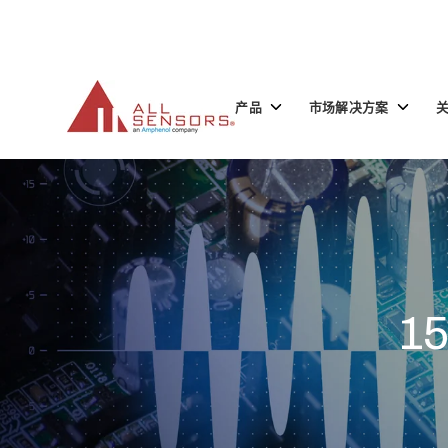
SKIP
TO
CONTENT
Toggle
Toggle
产品
市场解决方案
children
children
for
for
产
市
品
场
解
决
方
案
15