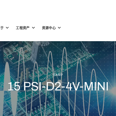
Toggle
Toggle
Toggle
关于
工程资产
资源中心
children
children
children
for
for
for
关
工
资
于
程
源
资
中
产
心
SAMP
15 PSI-D2-4V-MINI