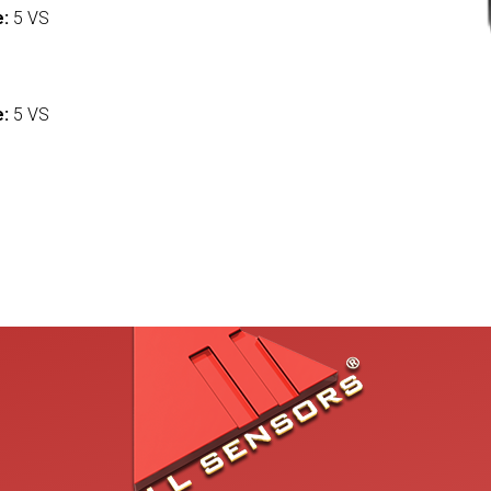
e:
5 VS
:
e:
5 VS