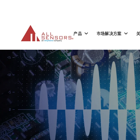
SKIP
TO
CONTENT
Toggle
Toggle
产品
市场解决方案
children
children
for
for
产
市
品
场
解
决
方
案