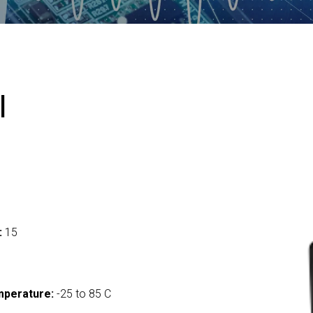
I
:
15
mperature:
-25 to 85 C