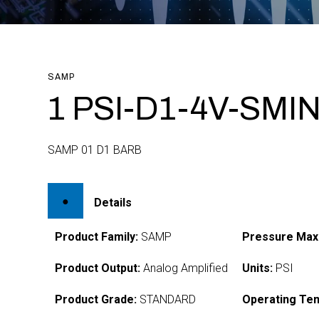
SAMP
1 PSI-D1-4V-SMI
SAMP 01 D1 BARB
Details
Product Family:
SAMP
Pressure Max
Product Output:
Analog Amplified
Units:
PSI
Product Grade:
STANDARD
Operating Te