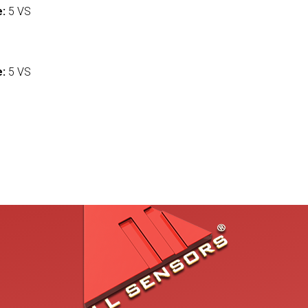
e:
5 VS
:
e:
5 VS