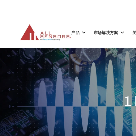
SKIP
TO
CONTENT
Toggle
Toggle
产品
市场解决方案
children
children
for
for
产
市
品
场
解
决
方
案
1