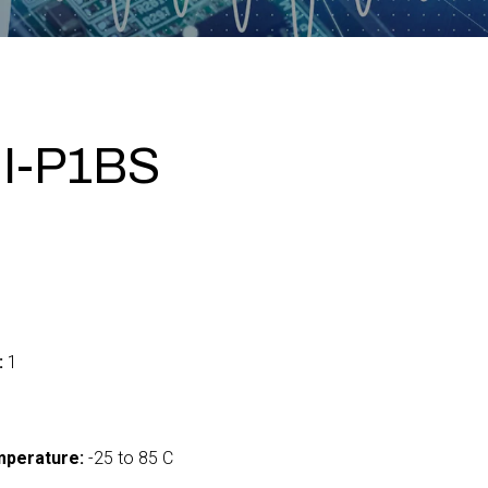
NI-P1BS
:
1
mperature:
-25 to 85 C