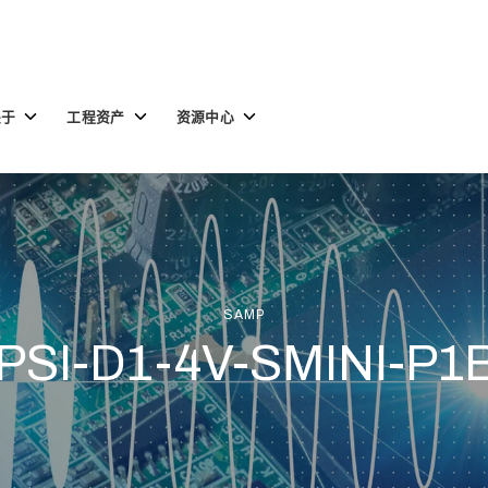
Toggle
Toggle
Toggle
关于
工程资产
资源中心
children
children
children
for
for
for
关
工
资
于
程
源
资
中
产
心
SAMP
 PSI-D1-4V-SMINI-P1