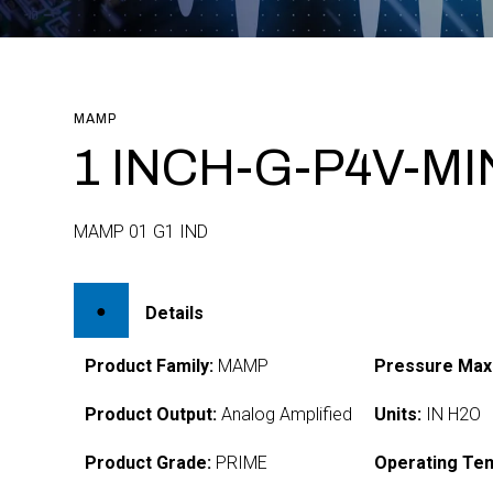
MAMP
1 INCH-G-P4V-MI
MAMP 01 G1 IND
Details
Product Family:
MAMP
Pressure Max
Product Output:
Analog Amplified
Units:
IN H2O
Product Grade:
PRIME
Operating Te