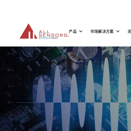
SKIP
TO
CONTENT
Toggle
Toggle
产品
市场解决方案
children
children
for
for
产
市
品
场
解
决
方
案