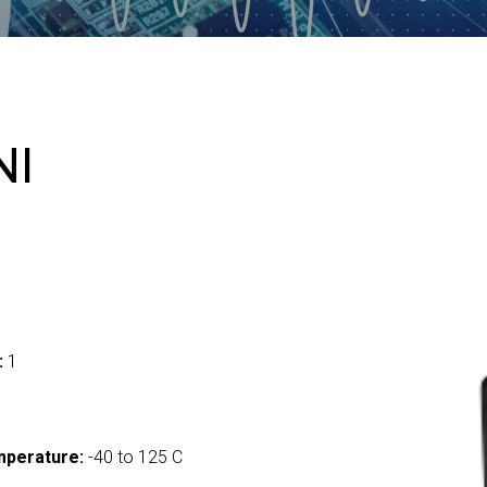
NI
:
1
mperature:
-40 to 125 C