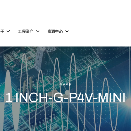
Toggle
Toggle
Toggle
关于
工程资产
资源中心
children
children
children
for
for
for
关
工
资
于
程
源
资
中
产
心
MAMP
1 INCH-G-P4V-MINI