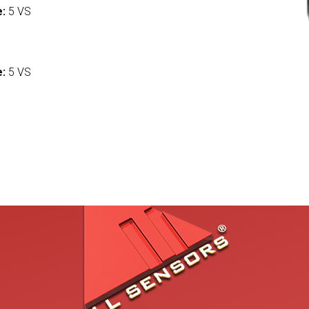
e:
5 VS
:
e:
5 VS