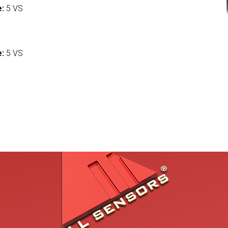
e:
5 VS
:
e:
5 VS