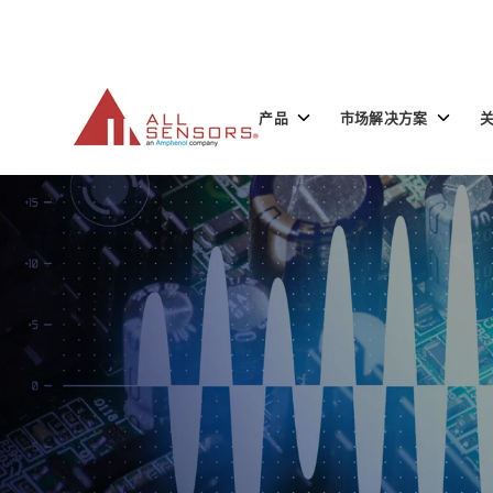
SKIP
TO
CONTENT
Toggle
Toggle
产品
市场解决方案
children
children
for
for
产
市
品
场
解
决
方
案