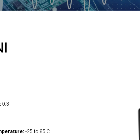
NI
:
0.3
mperature:
-25 to 85 C