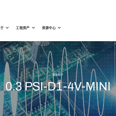
Toggle
Toggle
Toggle
关于
工程资产
资源中心
children
children
children
for
for
for
关
工
资
于
程
源
资
中
产
心
MAMP
0.3 PSI-D1-4V-MINI