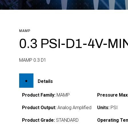
MAMP
0.3 PSI-D1-4V-MI
MAMP 0.3 D1
Details
Product Family:
MAMP
Pressure Max
Product Output:
Analog Amplified
Units:
PSI
Product Grade:
STANDARD
Operating Te