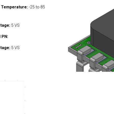
g Temperature:
-25 to 85
ltage:
5 VS
 PN:
ltage:
5 VS