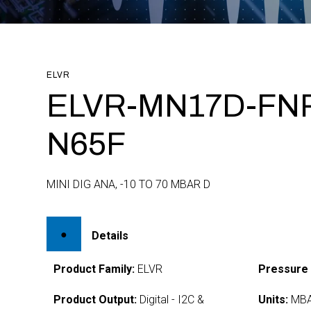
ELVR
ELVR-MN17D-FNR
N65F
MINI DIG ANA, -10 TO 70 MBAR D
Details
Product Family:
ELVR
Pressure
Product Output:
Digital - I2C &
Units:
MB