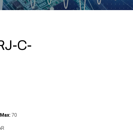
J-C-
 Max:
70
AR