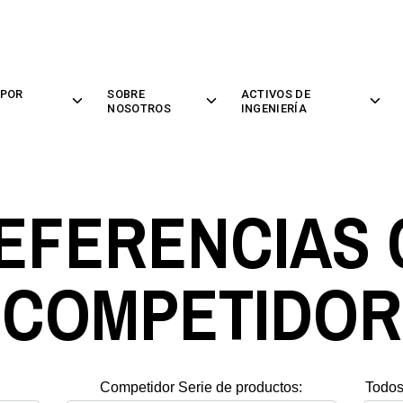
 POR
SOBRE
ACTIVOS DE
Toggle
Toggle
Toggl
NOSOTROS
INGENIERÍA
children
children
childre
for
for
for
Soluciones
Sobre
Activo
por
Nosotros
De
Mercado
Ingenie
REFERENCIAS
COMPETIDOR
Competidor Serie de productos:
Todos