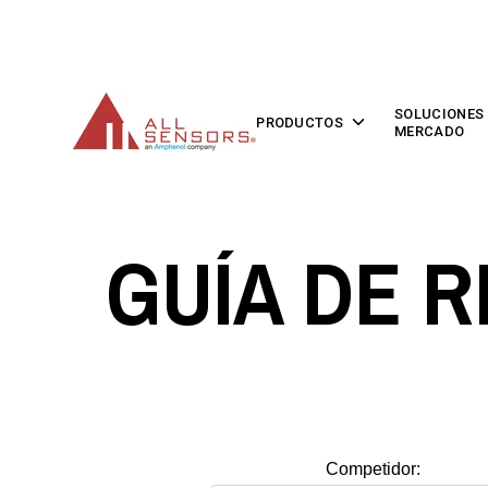
SKIP
TO
CONTENT
SOLUCIONES
Toggle
PRODUCTOS
MERCADO
children
for
Productos
GUÍA DE 
Competidor: