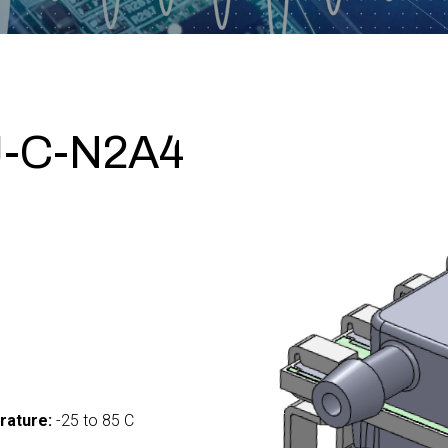
-C-N2A4
rature:
-25 to 85 C