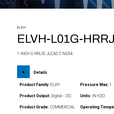
ELVH
ELVH-L01G-HRRJ
1 INCH G RRLID JLEAD C N2A4
Details
Product Family:
ELVH
Pressure Max:
1
Product Output:
Digital - I2C
Units:
IN H2O
Product Grade:
COMMERCIAL
Operating Tempe