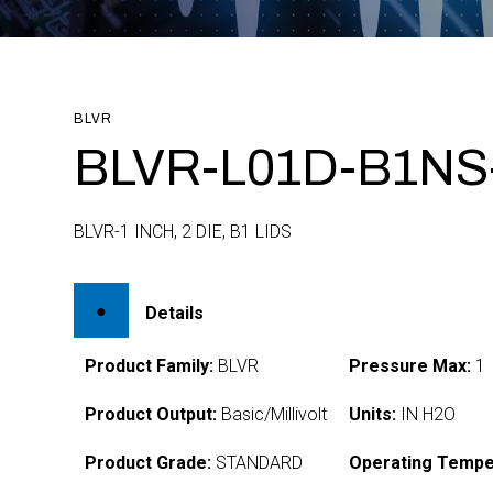
BLVR
BLVR-L01D-B1NS
BLVR-1 INCH, 2 DIE, B1 LIDS
Details
Product Family:
BLVR
Pressure Max:
1
Product Output:
Basic/Millivolt
Units:
IN H2O
Product Grade:
STANDARD
Operating Tempe