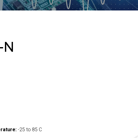
-N
rature:
-25 to 85 C