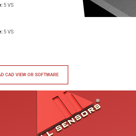
e:
5 VS
:
e:
5 VS
D CAD VIEW OR SOFTWARE