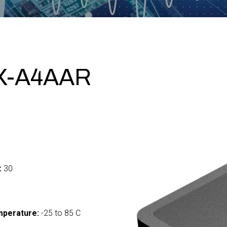
CX-A4AAR
:
30
mperature:
-25 to 85 C