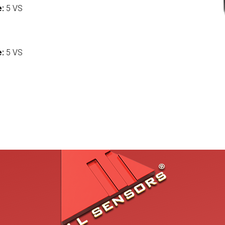
e:
5 VS
:
e:
5 VS