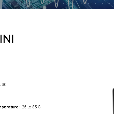
INI
:
30
mperature:
-25 to 85 C