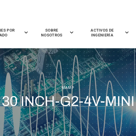
NES POR
SOBRE
ACTIVOS DE
Toggle
Toggle
Toggl
ADO
NOSOTROS
INGENIERÍA
children
children
childr
for
for
for
Soluciones
Sobre
Activo
por
Nosotros
De
Mercado
Ingenie
MAMP
30 INCH-G2-4V-MINI